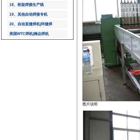
18、桁架焊接生产线
19、其他自动焊接专机
20、自动直缝焊机|环缝焊
美国WTC焊机|梅达焊机
图片说明