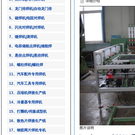
详细介绍
4、龙门排焊机|自动龙门排
5、碰焊机|电阻对焊机
6、闪光对焊机|对焊机
7、缝焊机|滚焊机
8、电容储能点焊机|储能焊
9、悬挂点焊机|悬挂焊机
10、螺柱焊机|螺柱焊
11、汽车配件专用焊机
12、汽车工具专用焊机
13、压缩机焊接生产线
14、冷凝器专用焊机
15、打圈机/伺服成型机
16、散热片焊接生产线
图片说明
17、钢筋网片焊机专机