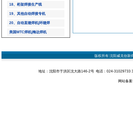
18、桁架焊接生产线
19、其他自动焊接专机
20、自动直缝焊机|环缝焊
美国WTC焊机|梅达焊机
版权所有:沈阳威克创新焊接设
地址：沈阳市于洪区沈大路146-2号 电话：024-31029733 31029
网站备案号