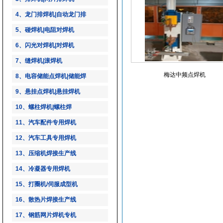
4、龙门排焊机|自动龙门排
5、碰焊机|电阻对焊机
6、闪光对焊机|对焊机
7、缝焊机|滚焊机
梅达中频点焊机
8、电容储能点焊机|储能焊
9、悬挂点焊机|悬挂焊机
10、螺柱焊机|螺柱焊
11、汽车配件专用焊机
12、汽车工具专用焊机
13、压缩机焊接生产线
14、冷凝器专用焊机
15、打圈机/伺服成型机
16、散热片焊接生产线
17、钢筋网片焊机专机