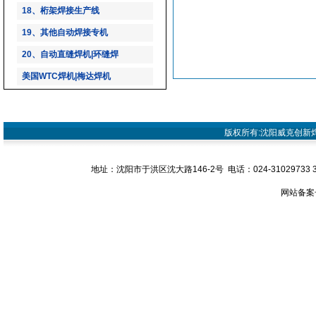
18、桁架焊接生产线
19、其他自动焊接专机
20、自动直缝焊机|环缝焊
美国WTC焊机|梅达焊机
版权所有:沈阳威克创新焊接设
地址：沈阳市于洪区沈大路146-2号 电话：024-31029733 31029
网站备案号